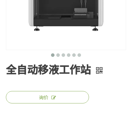
全自动移液工作站
询价