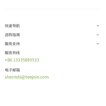
快速导航
选购指南
服务支持
服务热线
+86 13335895533
电子邮箱
sherrishi@teejoin.com